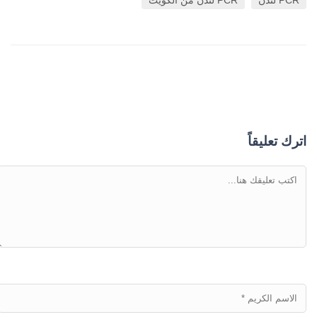
PCR لندن
PCR لندن من الكويت
اترك تعليقاً