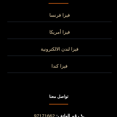
فيزا فرنسا
فيزا أمريكا
فيزا لندن الالكترونية
فيزا كندا
تواصل معنا
📞
رقم الهاتف:
97171662