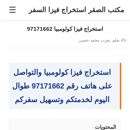
خطى
☰
مكتب الصقر استخراج فيزا السفر
لى
لمحتوى
استخراج فيزا كولومبيا 97171662
✍️
بقلم:
يعرب محمد حسين
استخراج فيزا كولومبيا والتواصل
على هاتف رقم 97171662 طوال
اليوم لخدمتكم وتسهيل سفركم
المحتويات